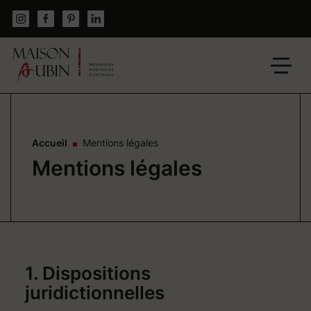
Skip
to
content
Un
site
utilisant
WordPress
Accueil
Mentions légales
Mentions légales
1. Dispositions
juridictionnelles