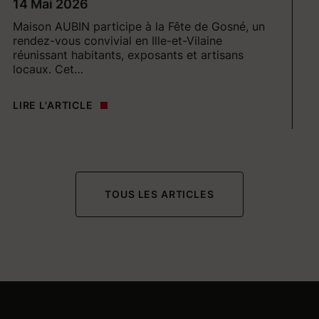
14 Mai 2026
Il
Maison AUBIN participe à la Fête de Gosné, un
Vo
rendez-vous convivial en Ille-et-Vilaine
Il
réunissant habitants, exposants et artisans
id
locaux. Cet…
LI
LIRE L'ARTICLE
TOUS LES ARTICLES