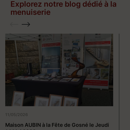
Explorez notre blog dédié à la
menuiserie
11/05/2026
22
Maison AUBIN à la Fête de Gosné le Jeudi
-