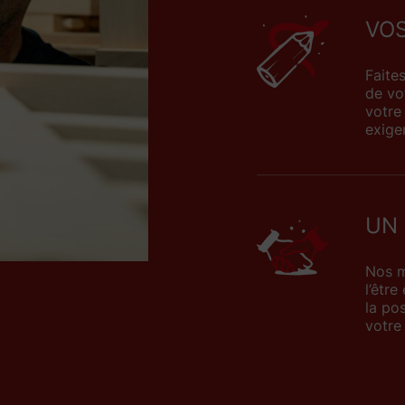
VOS
Faite
de vo
votre
exige
UN
Nos m
l’êtr
la po
votre