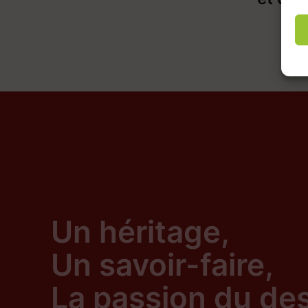
Un héritage,
Un savoir-faire,
La passion du de