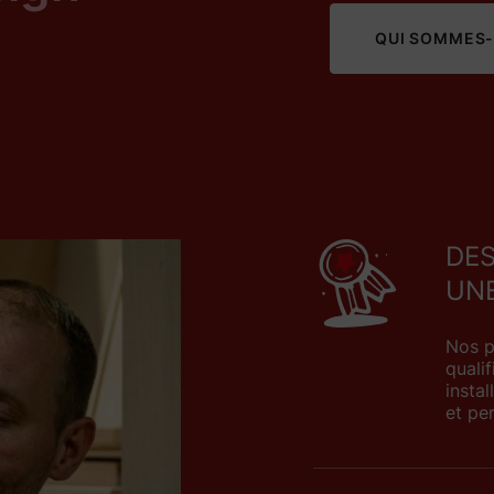
QUI SOMMES-
DES
UNE
Nos p
qualif
instal
et pe