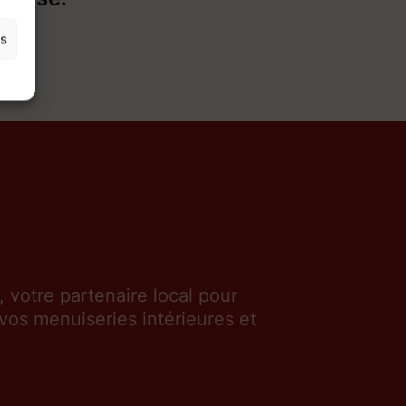
es
votre partenaire local pour
e vos menuiseries intérieures et