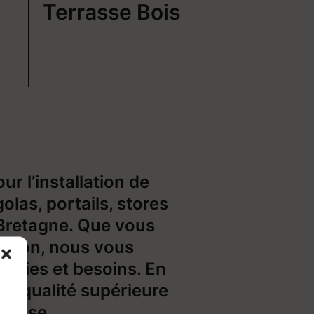
Terrasse Bois
r l’installation de
olas, portails, stores
 Bretagne. Que vous
aison, nous vous
envies et besoins. En
de qualité supérieure
a pose.