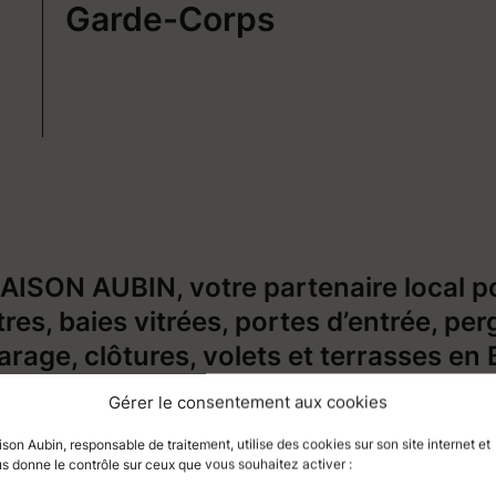
Garde-Corps
SON AUBIN, votre partenaire local pou
res, baies vitrées, portes d’entrée, perg
arage, clôtures, volets et terrasses en
 construction ou rénovation de votre m
Gérer le consentement aux cookies
 solutions sur-mesure adaptées à vos 
son Aubin, responsable de traitement, utilise des cookies sur son site internet et
son Aubin, vous bénéficiez de produits 
s donne le contrôle sur ceux que vous souhaitez activer :
ne expertise locale reconnue incluant l