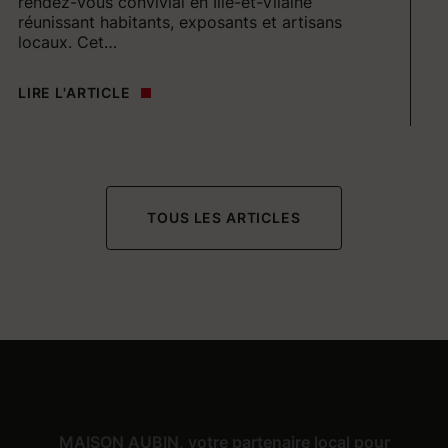
rendez-vous convivial en Ille-et-Vilaine
Il
réunissant habitants, exposants et artisans
id
locaux. Cet…
LI
LIRE L'ARTICLE
TOUS LES ARTICLES
MAISON AUBIN, votre partenaire local pour