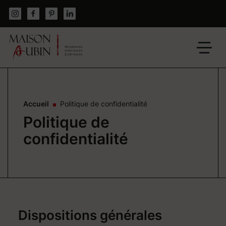
Skip
to
content
Un
site
utilisant
WordPress
Accueil
Politique de confidentialité
Politique de
confidentialité
Dispositions générales