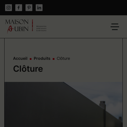
Skip
to
content
Un
site
utilisant
WordPress
Accueil
Produits
Clôture
Clôture